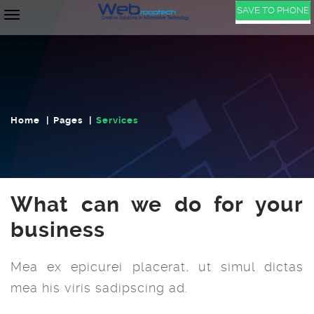
SAVE TO PHONE
Toggle
navigation
Home
Pages
Services
What can we do for your
business
Mea ex epicurei placerat, ut simul dictas
mea his viris sadipscing ad.